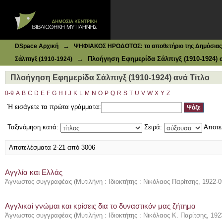
Ιδρυματικό Καταθετήριο DSpace
Πλοήγηση Εφημερίδα Σάλπιγξ (1910-1924) ανά Τίτλο
→
DSpace Αρχική
ΨΗΦΙΑΚΟΣ ΗΡΟΔΟΤΟΣ: το αποθετήριο της Δημόσιας 
→
Πλοήγηση Εφημερίδα Σάλπιγξ (1910-1924) 
Σάλπιγξ (1910-1924)
Πλοήγηση Εφημερίδα Σάλπιγξ (1910-1924) ανά Τίτλο
0-9
A
B
C
D
E
F
G
H
I
J
K
L
M
N
O
P
Q
R
S
T
U
V
W
X
Y
Z
Ή εισάγετε τα πρώτα γράμματα:
Ταξινόμηση κατά:
Σειρά:
Αποτε
Αποτελέσματα 2-21 από 3006
Αγγλία και Ελλάς
Άγνωστος συγγραφέας
(
Μυτιλήνη : Ιδιοκτήτης : Νικόλαος Παρίτσης
,
1922-0
Αγγλικαί γνώμαι και κρίσεις δια το δυναστικόν μας ζήτημα
Άγνωστος συγγραφέας
(
Μυτιλήνη : Ιδιοκτήτης : Νικόλαος Κ. Παρίτσης
,
192