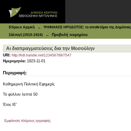
Ιδρυματικό Καταθετήριο DSpace
Αι διαπραγματεύσεις δια την Μοσούλην
→
DSpace Αρχική
ΨΗΦΙΑΚΟΣ ΗΡΟΔΟΤΟΣ: το αποθετήριο της Δημόσιας 
→
Προβολή τεκμηρίου
Σάλπιγξ (1910-1924)
Αι διαπραγματεύσεις δια την Μοσούλην
URI:
http://hdl.handle.net/123456789/7547
Ημερομηνία:
1923-11-01
Περιγραφή:
Καθημερινή Πολιτική Εφημερίς
Τό φύλλον λεπτά 50
Έτος ΙΕ'
Εμφάνιση πλήρους εγγραφής