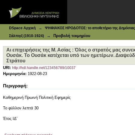
Ιδρυματικό Καταθετήριο DSpace
Αι επιχειρήσεις της Μ. Ασίας : Όλος ο στρατός μας συνε
ημετέρων. Διαψεύδεται η διαφωνία Γούναρη και Στράτου
→
DSpace Αρχική
ΨΗΦΙΑΚΟΣ ΗΡΟΔΟΤΟΣ: το αποθετήριο της Δημόσιας 
→
Προβολή τεκμηρίου
Σάλπιγξ (1910-1924)
Αι επιχειρήσεις της Μ. Ασίας : Όλος ο στρατός μας συν
Ουσάκ. Το Ουσάκ κατέχεται υπό των ημετέρων. Διαψεύδ
Στράτου
URI:
http://hdl.handle.net/123456789/10037
Ημερομηνία:
1922-08-23
Περιγραφή:
Καθημερινή Πρωινή Πολιτική Εφημερίς
Το φύλλον λεπτά 30
Έτος ΙΔ'