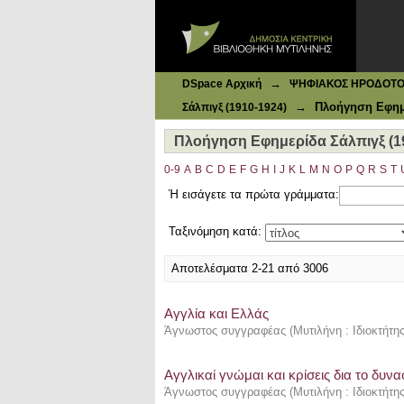
Ιδρυματικό Καταθετήριο DSpace
Πλοήγηση Εφημερίδα Σάλπιγξ (191
→
DSpace Αρχική
ΨΗΦΙΑΚΟΣ ΗΡΟΔΟΤΟΣ: 
→
Πλοήγηση Εφημε
Σάλπιγξ (1910-1924)
Πλοήγηση Εφημερίδα Σάλπιγξ (19
0-9
A
B
C
D
E
F
G
H
I
J
K
L
M
N
O
P
Q
R
S
T
Ή εισάγετε τα πρώτα γράμματα:
Ταξινόμηση κατά:
Αποτελέσματα 2-21 από 3006
Αγγλία και Ελλάς
Άγνωστος συγγραφέας
(
Μυτιλήνη : Ιδιοκτήτη
Αγγλικαί γνώμαι και κρίσεις δια το δυν
Άγνωστος συγγραφέας
(
Μυτιλήνη : Ιδιοκτήτη