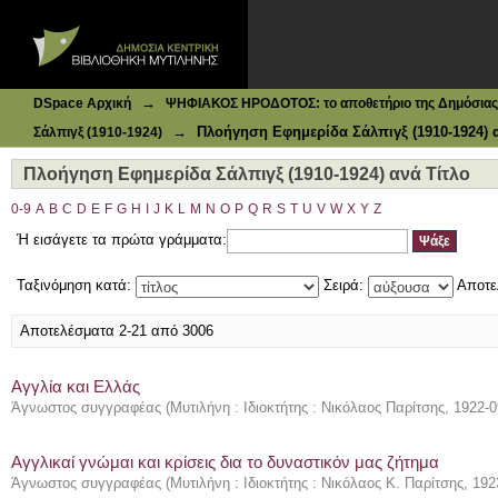
Ιδρυματικό Καταθετήριο DSpace
Πλοήγηση Εφημερίδα Σάλπιγξ (1910-1924) ανά Τίτλο
→
DSpace Αρχική
ΨΗΦΙΑΚΟΣ ΗΡΟΔΟΤΟΣ: το αποθετήριο της Δημόσιας 
→
Πλοήγηση Εφημερίδα Σάλπιγξ (1910-1924) 
Σάλπιγξ (1910-1924)
Πλοήγηση Εφημερίδα Σάλπιγξ (1910-1924) ανά Τίτλο
0-9
A
B
C
D
E
F
G
H
I
J
K
L
M
N
O
P
Q
R
S
T
U
V
W
X
Y
Z
Ή εισάγετε τα πρώτα γράμματα:
Ταξινόμηση κατά:
Σειρά:
Αποτε
Αποτελέσματα 2-21 από 3006
Αγγλία και Ελλάς
Άγνωστος συγγραφέας
(
Μυτιλήνη : Ιδιοκτήτης : Νικόλαος Παρίτσης
,
1922-0
Αγγλικαί γνώμαι και κρίσεις δια το δυναστικόν μας ζήτημα
Άγνωστος συγγραφέας
(
Μυτιλήνη : Ιδιοκτήτης : Νικόλαος Κ. Παρίτσης
,
192