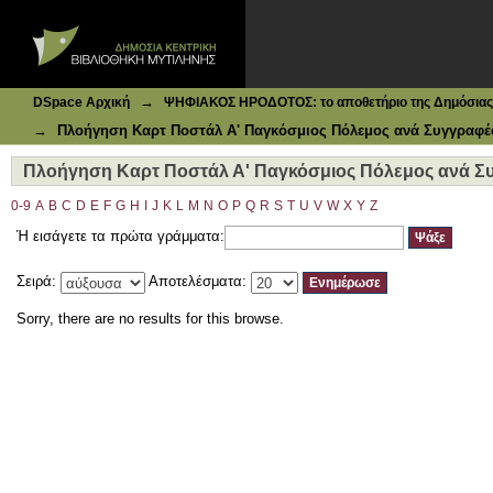
Ιδρυματικό Καταθετήριο DSpace
Πλοήγηση Καρτ Ποστάλ Α' Παγκόσμιος Πόλεμος ανά Συ
→
DSpace Αρχική
ΨΗΦΙΑΚΟΣ ΗΡΟΔΟΤΟΣ: το αποθετήριο της Δημόσιας 
→
Πλοήγηση Καρτ Ποστάλ Α' Παγκόσμιος Πόλεμος ανά Συγγραφέ
Πλοήγηση Καρτ Ποστάλ Α' Παγκόσμιος Πόλεμος ανά Σ
0-9
A
B
C
D
E
F
G
H
I
J
K
L
M
N
O
P
Q
R
S
T
U
V
W
X
Y
Z
Ή εισάγετε τα πρώτα γράμματα:
Σειρά:
Αποτελέσματα:
Sorry, there are no results for this browse.