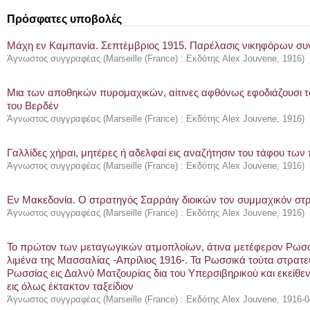
Πρόσφατες υποβολές
Μάχη εν Καμπανία. Σεπτέμβριος 1915. Παρέλασις νικηφόρων σ
Άγνωστος συγγραφέας
(
Marseille (France) : Εκδότης Alex Jouvene
,
1916
)
Μια των αποθηκών πυρομαχικών, αίτινες αφθόνως εφοδιάζουσι τ
του Βερδέν
Άγνωστος συγγραφέας
(
Marseille (France) : Εκδότης Alex Jouvene
,
1916
)
Γαλλίδες χήραι, μητέρες ή αδελφαί εις αναζήτησιν του τάφου τω
Άγνωστος συγγραφέας
(
Marseille (France) : Εκδότης Alex Jouvene
,
1916
)
Εν Μακεδονία. Ο στρατηγός Σαρράιγ διοικών τον συμμαχικόν στ
Άγνωστος συγγραφέας
(
Marseille (France) : Εκδότης Alex Jouvene
,
1916
)
Το πρώτον των μεταγωγικών ατμοπλοίων, άτινα μετέφερον Ρωσσικό
λιμένα της Μασσαλίας -Απρίλιος 1916-. Τα Ρωσσικά τούτα στρατε
Ρωσσίας εις Δαλνύ Ματζουρίας δια του Υπερσιβηρικού και εκείθ
εις όλως έκτακτον ταξείδιον
Άγνωστος συγγραφέας
(
Marseille (France) : Εκδότης Alex Jouvene
,
1916-0