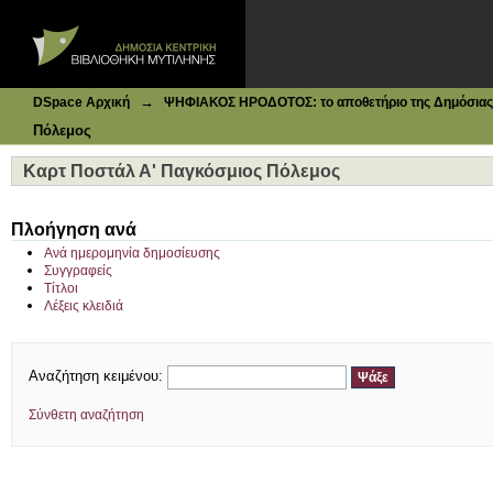
Ιδρυματικό Καταθετήριο DSpace
Καρτ Ποστάλ Α' Παγκόσμιος Πόλεμος
→
DSpace Αρχική
ΨΗΦΙΑΚΟΣ ΗΡΟΔΟΤΟΣ: το αποθετήριο της Δημόσιας 
Πόλεμος
Καρτ Ποστάλ Α' Παγκόσμιος Πόλεμος
Πλοήγηση ανά
Ανά ημερομηνία δημοσίευσης
Συγγραφείς
Τίτλοι
Λέξεις κλειδιά
Αναζήτηση κειμένου:
Σύνθετη αναζήτηση