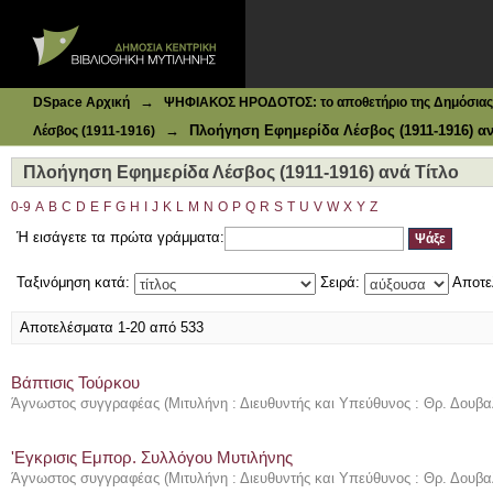
Ιδρυματικό Καταθετήριο DSpace
Πλοήγηση Εφημερίδα Λέσβος (1911-1916) ανά Τίτλο
→
DSpace Αρχική
ΨΗΦΙΑΚΟΣ ΗΡΟΔΟΤΟΣ: το αποθετήριο της Δημόσιας 
→
Πλοήγηση Εφημερίδα Λέσβος (1911-1916) αν
Λέσβος (1911-1916)
Πλοήγηση Εφημερίδα Λέσβος (1911-1916) ανά Τίτλο
0-9
A
B
C
D
E
F
G
H
I
J
K
L
M
N
O
P
Q
R
S
T
U
V
W
X
Y
Z
Ή εισάγετε τα πρώτα γράμματα:
Ταξινόμηση κατά:
Σειρά:
Αποτε
Αποτελέσματα 1-20 από 533
Βάπτισις Τούρκου
Άγνωστος συγγραφέας
(
Μιτυλήνη : Διευθυντής και Υπεύθυνος : Θρ. Δουβα
'Εγκρισις Εμπορ. Συλλόγου Μυτιλήνης
Άγνωστος συγγραφέας
(
Μιτυλήνη : Διευθυντής και Υπεύθυνος : Θρ. Δουβα