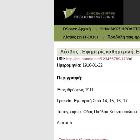
Ιδρυματικό Καταθετήριο DSpace
Λέσβος : Eφημερίς καθημερινή, Εξα
→
DSpace Αρχική
ΨΗΦΙΑΚΟΣ ΗΡΟΔΟΤΟΣ: 
→
Προβολή τεκμηρ
Λέσβος (1911-1916)
Λέσβος : Eφημερίς καθημερινή, Εξ
URI:
http://hdl.handle.net/123456789/17896
Ημερομηνία:
1916-01-22
Περιγραφή:
Έτος ιδρύσεως 1911
Γραφεία: Εμπορική Στοά 14, 15, 16, 17
Τυπογραφεία: Οδός Παύλου Κουντουριώτου
Λεπτά 5