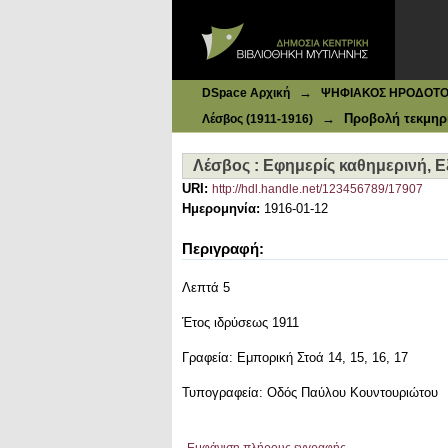
Ιδρυματικό Καταθετήριο DSpace
Λέσβος : Eφημερίς καθημερινή, Εξα
→
DSpace Αρχική
ΨΗΦΙΑΚΟΣ ΗΡΟΔΟΤΟΣ: 
→
Προβολή τεκμηρ
Λέσβος (1911-1916)
Λέσβος : Eφημερίς καθημερινή, Εξ
URI:
http://hdl.handle.net/123456789/17907
Ημερομηνία:
1916-01-12
Περιγραφή:
Λεπτά 5
Έτος ιδρύσεως 1911
Γραφεία: Εμπορική Στοά 14, 15, 16, 17
Τυπογραφεία: Οδός Παύλου Κουντουριώτου