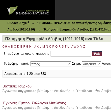
Ιδρυματικό Καταθετήριο DSpace
Πλοήγηση Εφημερίδα Λέσβος (1911-1916) ανά Τίτλο
→
DSpace Αρχική
ΨΗΦΙΑΚΟΣ ΗΡΟΔΟΤΟΣ: το αποθετήριο της Δημόσιας 
→
Πλοήγηση Εφημερίδα Λέσβος (1911-1916) αν
Λέσβος (1911-1916)
Πλοήγηση Εφημερίδα Λέσβος (1911-1916) ανά Τίτλο
0-9
A
B
C
D
E
F
G
H
I
J
K
L
M
N
O
P
Q
R
S
T
U
V
W
X
Y
Z
Ή εισάγετε τα πρώτα γράμματα:
Ταξινόμηση κατά:
Σειρά:
Αποτε
Αποτελέσματα 1-20 από 533
Βάπτισις Τούρκου
Άγνωστος συγγραφέας
(
Μιτυλήνη : Διευθυντής και Υπεύθυνος : Θρ. Δουβα
'Εγκρισις Εμπορ. Συλλόγου Μυτιλήνης
Άγνωστος συγγραφέας
(
Μιτυλήνη : Διευθυντής και Υπεύθυνος : Θρ. Δουβα