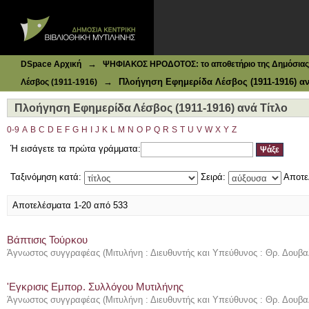
Ιδρυματικό Καταθετήριο DSpace
Πλοήγηση Εφημερίδα Λέσβος (1911-1916) ανά Τίτλο
→
DSpace Αρχική
ΨΗΦΙΑΚΟΣ ΗΡΟΔΟΤΟΣ: το αποθετήριο της Δημόσιας 
→
Πλοήγηση Εφημερίδα Λέσβος (1911-1916) αν
Λέσβος (1911-1916)
Πλοήγηση Εφημερίδα Λέσβος (1911-1916) ανά Τίτλο
0-9
A
B
C
D
E
F
G
H
I
J
K
L
M
N
O
P
Q
R
S
T
U
V
W
X
Y
Z
Ή εισάγετε τα πρώτα γράμματα:
Ταξινόμηση κατά:
Σειρά:
Αποτε
Αποτελέσματα 1-20 από 533
Βάπτισις Τούρκου
Άγνωστος συγγραφέας
(
Μιτυλήνη : Διευθυντής και Υπεύθυνος : Θρ. Δουβα
'Εγκρισις Εμπορ. Συλλόγου Μυτιλήνης
Άγνωστος συγγραφέας
(
Μιτυλήνη : Διευθυντής και Υπεύθυνος : Θρ. Δουβα