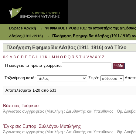
Ιδρυματικό Καταθετήριο DSpace
Πλοήγηση Εφημερίδα Λέσβος (1911-1916) ανά Τίτλο
→
DSpace Αρχική
ΨΗΦΙΑΚΟΣ ΗΡΟΔΟΤΟΣ: το αποθετήριο της Δημόσιας 
→
Πλοήγηση Εφημερίδα Λέσβος (1911-1916) αν
Λέσβος (1911-1916)
Πλοήγηση Εφημερίδα Λέσβος (1911-1916) ανά Τίτλο
0-9
A
B
C
D
E
F
G
H
I
J
K
L
M
N
O
P
Q
R
S
T
U
V
W
X
Y
Z
Ή εισάγετε τα πρώτα γράμματα:
Ταξινόμηση κατά:
Σειρά:
Αποτε
Αποτελέσματα 1-20 από 533
Βάπτισις Τούρκου
Άγνωστος συγγραφέας
(
Μιτυλήνη : Διευθυντής και Υπεύθυνος : Θρ. Δουβα
'Εγκρισις Εμπορ. Συλλόγου Μυτιλήνης
Άγνωστος συγγραφέας
(
Μιτυλήνη : Διευθυντής και Υπεύθυνος : Θρ. Δουβα