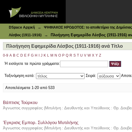
Ιδρυματικό Καταθετήριο DSpace
Πλοήγηση Εφημερίδα Λέσβος (1911-1916) ανά Τίτλο
→
DSpace Αρχική
ΨΗΦΙΑΚΟΣ ΗΡΟΔΟΤΟΣ: το αποθετήριο της Δημόσιας 
→
Πλοήγηση Εφημερίδα Λέσβος (1911-1916) αν
Λέσβος (1911-1916)
Πλοήγηση Εφημερίδα Λέσβος (1911-1916) ανά Τίτλο
0-9
A
B
C
D
E
F
G
H
I
J
K
L
M
N
O
P
Q
R
S
T
U
V
W
X
Y
Z
Ή εισάγετε τα πρώτα γράμματα:
Ταξινόμηση κατά:
Σειρά:
Αποτε
Αποτελέσματα 1-20 από 533
Βάπτισις Τούρκου
Άγνωστος συγγραφέας
(
Μιτυλήνη : Διευθυντής και Υπεύθυνος : Θρ. Δουβα
'Εγκρισις Εμπορ. Συλλόγου Μυτιλήνης
Άγνωστος συγγραφέας
(
Μιτυλήνη : Διευθυντής και Υπεύθυνος : Θρ. Δουβα