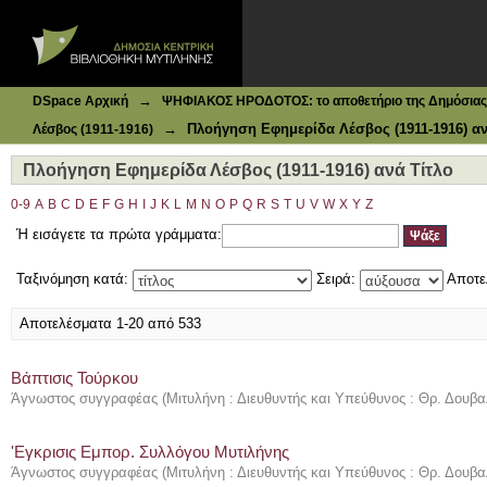
Ιδρυματικό Καταθετήριο DSpace
Πλοήγηση Εφημερίδα Λέσβος (1911-1916) ανά Τίτλο
→
DSpace Αρχική
ΨΗΦΙΑΚΟΣ ΗΡΟΔΟΤΟΣ: το αποθετήριο της Δημόσιας 
→
Πλοήγηση Εφημερίδα Λέσβος (1911-1916) αν
Λέσβος (1911-1916)
Πλοήγηση Εφημερίδα Λέσβος (1911-1916) ανά Τίτλο
0-9
A
B
C
D
E
F
G
H
I
J
K
L
M
N
O
P
Q
R
S
T
U
V
W
X
Y
Z
Ή εισάγετε τα πρώτα γράμματα:
Ταξινόμηση κατά:
Σειρά:
Αποτε
Αποτελέσματα 1-20 από 533
Βάπτισις Τούρκου
Άγνωστος συγγραφέας
(
Μιτυλήνη : Διευθυντής και Υπεύθυνος : Θρ. Δουβα
'Εγκρισις Εμπορ. Συλλόγου Μυτιλήνης
Άγνωστος συγγραφέας
(
Μιτυλήνη : Διευθυντής και Υπεύθυνος : Θρ. Δουβα