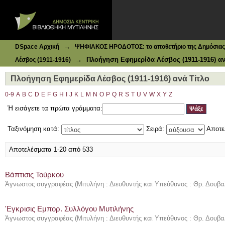
Ιδρυματικό Καταθετήριο DSpace
Πλοήγηση Εφημερίδα Λέσβος (1911-1916) ανά Τίτλο
→
DSpace Αρχική
ΨΗΦΙΑΚΟΣ ΗΡΟΔΟΤΟΣ: το αποθετήριο της Δημόσιας 
→
Πλοήγηση Εφημερίδα Λέσβος (1911-1916) αν
Λέσβος (1911-1916)
Πλοήγηση Εφημερίδα Λέσβος (1911-1916) ανά Τίτλο
0-9
A
B
C
D
E
F
G
H
I
J
K
L
M
N
O
P
Q
R
S
T
U
V
W
X
Y
Z
Ή εισάγετε τα πρώτα γράμματα:
Ταξινόμηση κατά:
Σειρά:
Αποτε
Αποτελέσματα 1-20 από 533
Βάπτισις Τούρκου
Άγνωστος συγγραφέας
(
Μιτυλήνη : Διευθυντής και Υπεύθυνος : Θρ. Δουβα
'Εγκρισις Εμπορ. Συλλόγου Μυτιλήνης
Άγνωστος συγγραφέας
(
Μιτυλήνη : Διευθυντής και Υπεύθυνος : Θρ. Δουβα