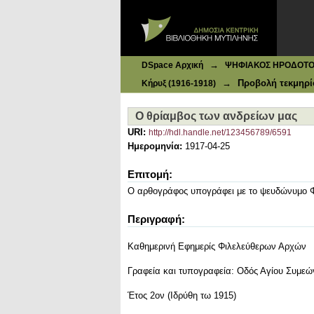
Ιδρυματικό Καταθετήριο DSpace
Ο θρίαμβος των ανδρείων μας
→
DSpace Αρχική
ΨΗΦΙΑΚΟΣ ΗΡΟΔΟΤΟΣ: 
→
Προβολή τεκμηρί
Κήρυξ (1916-1918)
Ο θρίαμβος των ανδρείων μας
URI:
http://hdl.handle.net/123456789/6591
Ημερομηνία:
1917-04-25
Επιτομή:
Ο αρθογράφος υπογράφει με το ψευδώνυμο 
Περιγραφή:
Καθημερινή Εφημερίς Φιλελεύθερων Αρχών
Γραφεία και τυπογραφεία: Οδός Αγίου Συμεώ
Έτος 2ον (Ιδρύθη τω 1915)