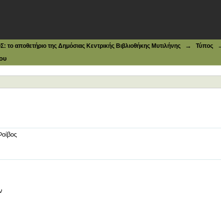
→
το αποθετήριο της Δημόσιας Κεντρικής Βιβλιοθήκης Μυτιλήνης
Τύπος
ου
Φοίβος
ν