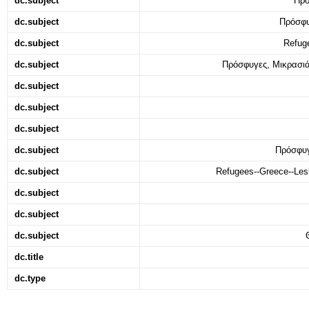
dc.subject
Πρό
dc.subject
Πρόσφυ
dc.subject
Refuge
dc.subject
Πρόσφυγες, Μικρασιά
dc.subject
dc.subject
dc.subject
dc.subject
Πρόσφυγ
dc.subject
Refugees--Greece--Lesb
dc.subject
dc.subject
dc.subject
dc.title
dc.type