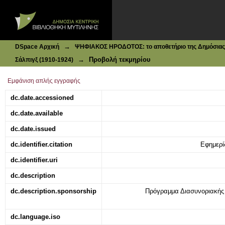
Ιδρυματικό Καταθετήριο DSpace
Επιτόπια
→
DSpace Αρχική
ΨΗΦΙΑΚΟΣ ΗΡΟΔΟΤΟΣ: το αποθετήριο της Δημόσιας 
→
Προβολή τεκμηρίου
Σάλπιγξ (1910-1924)
Εμφάνιση απλής εγγραφής
dc.date.accessioned
dc.date.available
dc.date.issued
dc.identifier.citation
Εφημερίδ
dc.identifier.uri
dc.description
dc.description.sponsorship
Πρόγραμμα Διασυνοριακή
dc.language.iso