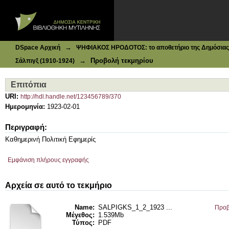
Ιδρυματικό Καταθετήριο DSpace
Επιτόπια
→
DSpace Αρχική
ΨΗΦΙΑΚΟΣ ΗΡΟΔΟΤΟΣ: το αποθετήριο της Δημόσιας 
→
Προβολή τεκμηρίου
Σάλπιγξ (1910-1924)
Επιτόπια
URI:
http://hdl.handle.net/123456789/370
Ημερομηνία:
1923-02-01
Περιγραφή:
Καθημερινή Πολιτική Εφημερίς
Εμφάνιση πλήρους εγγραφής
Αρχεία σε αυτό το τεκμήριο
Name:
SALPIGKS_1_2_1923 ...
Προβ
Μέγεθος:
1.539Mb
Τύπος:
PDF