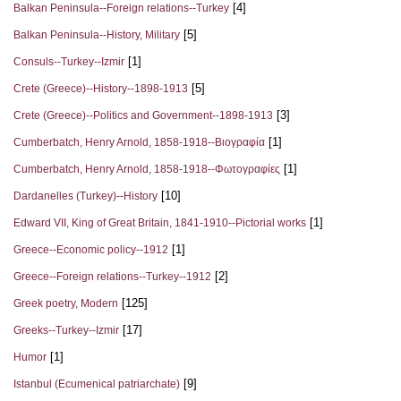
[4]
Balkan Peninsula--Foreign relations--Turkey
[5]
Balkan Peninsula--History, Military
[1]
Consuls--Turkey--Izmir
[5]
Crete (Greece)--History--1898-1913
[3]
Crete (Greece)--Politics and Government--1898-1913
[1]
Cumberbatch, Henry Arnold, 1858-1918--Βιογραφία
[1]
Cumberbatch, Henry Arnold, 1858-1918--Φωτογραφίες
[10]
Dardanelles (Turkey)--History
[1]
Edward VII, King of Great Britain, 1841-1910--Pictorial works
[1]
Greece--Economic policy--1912
[2]
Greece--Foreign relations--Turkey--1912
[125]
Greek poetry, Modern
[17]
Greeks--Turkey--Izmir
[1]
Humor
[9]
Istanbul (Ecumenical patriarchate)