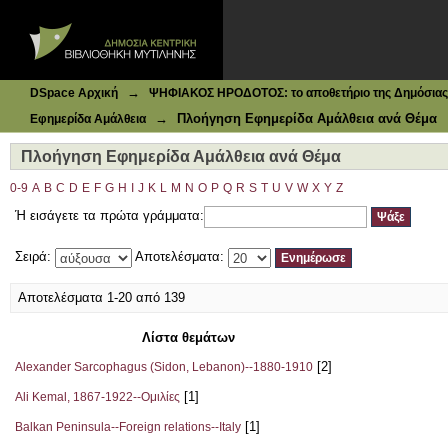
Ιδρυματικό Καταθετήριο DSpace
Πλοήγηση Εφημερίδα Αμάλθεια ανά Θέμα
→
DSpace Αρχική
ΨΗΦΙΑΚΟΣ ΗΡΟΔΟΤΟΣ: το αποθετήριο της Δημόσιας 
→
Πλοήγηση Εφημερίδα Αμάλθεια ανά Θέμα
Εφημερίδα Αμάλθεια
Πλοήγηση Εφημερίδα Αμάλθεια ανά Θέμα
0-9
A
B
C
D
E
F
G
H
I
J
K
L
M
N
O
P
Q
R
S
T
U
V
W
X
Y
Z
Ή εισάγετε τα πρώτα γράμματα:
Σειρά:
Αποτελέσματα:
Αποτελέσματα 1-20 από 139
Λίστα θεμάτων
[2]
Alexander Sarcophagus (Sidon, Lebanon)--1880-1910
[1]
Ali Kemal, 1867-1922--Ομιλίες
[1]
Balkan Peninsula--Foreign relations--Italy