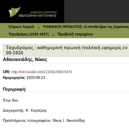
Ιδρυματικό Καταθετήριο DSpace
Ταχυδρόμος : καθημερινή πρωινή πολιτική εφημερίς εν Μυ
→
DSpace Αρχική
ΨΗΦΙΑΚΟΣ ΗΡΟΔΟΤΟΣ: το αποθετήριο της Δημόσιας 
→
Προβολή τεκμηρίου
Ταχυδρόμος (1930-1957)
Ταχυδρόμος : καθημερινή πρωινή πολιτική εφημερίς εν Μ
09-1934
Αθανασιάδης, Νίκος
URI:
http://hdl.handle.net/123456789/19470
Ημερομηνία:
1933-09-13
Περιγραφή:
Έτος 8ον
Διαχειριστής: Κ. Καρτέρης
Προϊστάμενος τυπογραφείου: Νίκος Ι. Νικολαΐδης