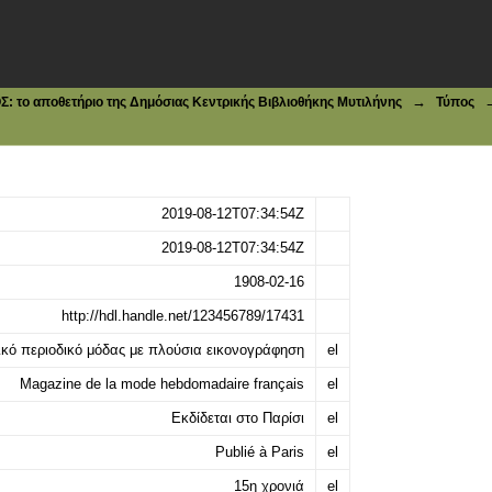
8
→
το αποθετήριο της Δημόσιας Κεντρικής Βιβλιοθήκης Μυτιλήνης
Τύπος
2019-08-12T07:34:54Z
2019-08-12T07:34:54Z
1908-02-16
http://hdl.handle.net/123456789/17431
ικό περιοδικό μόδας με πλούσια εικονογράφηση
el
Magazine de la mode hebdomadaire français
el
Εκδίδεται στο Παρίσι
el
Publié à Paris
el
15η χρονιά
el