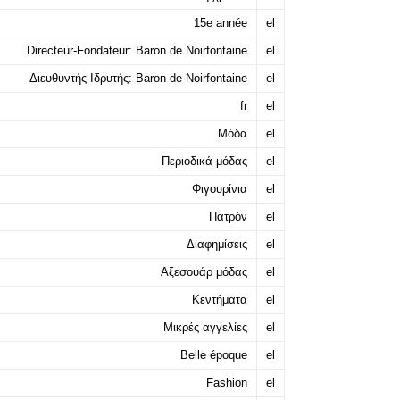
15e année
el
Directeur-Fondateur: Baron de Noirfontaine
el
Διευθυντής-Ιδρυτής: Baron de Noirfontaine
el
fr
el
Μόδα
el
Περιοδικά μόδας
el
Φιγουρίνια
el
Πατρόν
el
Διαφημίσεις
el
Αξεσουάρ μόδας
el
Κεντήματα
el
Μικρές αγγελίες
el
Belle époque
el
Fashion
el