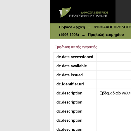
Ιδρυματικό Καταθετήριο DSpace
La Nouvelle Mode |Νο 7, 16-02-190
→
DSpace Αρχική
ΨΗΦΙΑΚΟΣ ΗΡΟΔΟΤΟΣ: 
→
Προβολή τεκμηρίου
(1906-1908)
Εμφάνιση απλής εγγραφής
dc.date.accessioned
dc.date.available
dc.date.issued
dc.identifier.uri
dc.description
Εβδομαδιαίο γαλλ
dc.description
dc.description
dc.description
dc.description