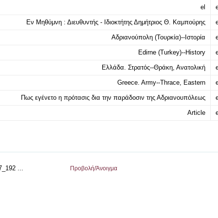
el
e
Εν Μηθύμνη : Διευθυντής - Ιδιοκτήτης Δημήτριος Θ. Καμπούρης
e
Αδριανούπολη (Τουρκία)--Ιστορία
e
Edirne (Turkey)--History
e
Ελλάδα. Στρατός--Θράκη, Ανατολική
e
Greece. Army--Thrace, Eastern
e
Πως εγένετο η πρότασις δια την παράδοσιν της Αδριανουπόλεως
e
Article
e
_192 ...
Προβολή/
Άνοιγμα