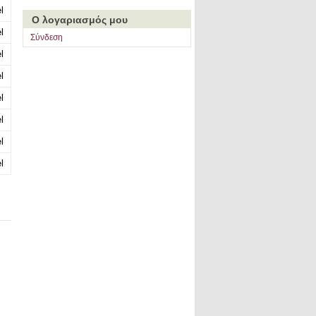
l
Ο λογαριασμός μου
l
Σύνδεση
l
l
l
l
l
l