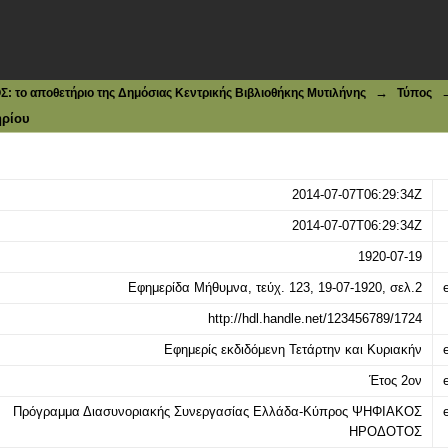
παράδοσιν της Αδριανουπόλεως
→
το αποθετήριο της Δημόσιας Κεντρικής Βιβλιοθήκης Μυτιλήνης
Τύπος
ηρίου
2014-07-07T06:29:34Z
2014-07-07T06:29:34Z
1920-07-19
Εφημερίδα Μήθυμνα, τεύχ. 123, 19-07-1920, σελ.2
e
http://hdl.handle.net/123456789/1724
Εφημερίς εκδιδόμενη Τετάρτην και Κυριακήν
e
Έτος 2ον
e
Πρόγραμμα Διασυνοριακής Συνεργασίας Ελλάδα-Κύπρος ΨΗΦΙΑΚΟΣ
e
ΗΡΟΔΟΤΟΣ