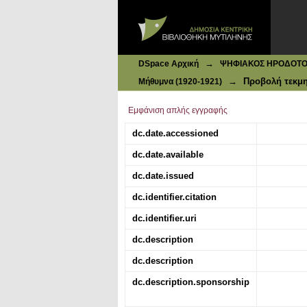
Ιδρυματικό Καταθετήριο DSpace
Πως εγένετο η πρότασις δια την 
→
DSpace Αρχική
ΨΗΦΙΑΚΟΣ ΗΡΟΔΟΤΟΣ: 
→
Προβολή τεκμ
Μήθυμνα (1920-1921)
Εμφάνιση απλής εγγραφής
dc.date.accessioned
dc.date.available
dc.date.issued
dc.identifier.citation
dc.identifier.uri
dc.description
dc.description
dc.description.sponsorship