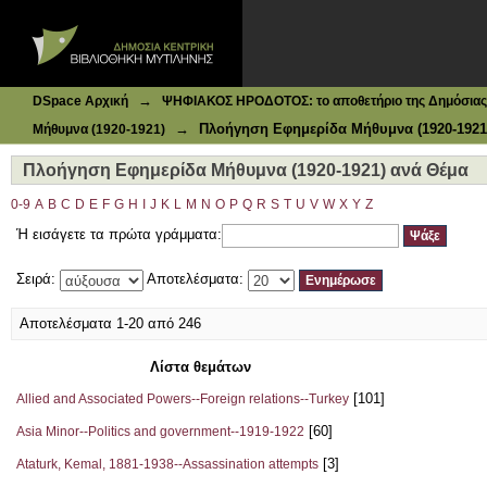
Ιδρυματικό Καταθετήριο DSpace
Πλοήγηση Εφημερίδα Μήθυμνα (1920-1921) ανά Θέμα
→
DSpace Αρχική
ΨΗΦΙΑΚΟΣ ΗΡΟΔΟΤΟΣ: το αποθετήριο της Δημόσιας 
→
Πλοήγηση Εφημερίδα Μήθυμνα (1920-1921
Μήθυμνα (1920-1921)
Πλοήγηση Εφημερίδα Μήθυμνα (1920-1921) ανά Θέμα
0-9
A
B
C
D
E
F
G
H
I
J
K
L
M
N
O
P
Q
R
S
T
U
V
W
X
Y
Z
Ή εισάγετε τα πρώτα γράμματα:
Σειρά:
Αποτελέσματα:
Αποτελέσματα 1-20 από 246
Λίστα θεμάτων
[101]
Allied and Associated Powers--Foreign relations--Turkey
[60]
Asia Minor--Politics and government--1919-1922
[3]
Ataturk, Kemal, 1881-1938--Assassination attempts