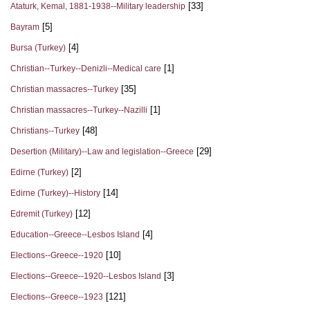
[33]
Ataturk, Kemal, 1881-1938--Military leadership
[5]
Bayram
[4]
Bursa (Turkey)
[1]
Christian--Turkey--Denizli--Medical care
[35]
Christian massacres--Turkey
[1]
Christian massacres--Turkey--Nazilli
[48]
Christians--Turkey
[29]
Desertion (Military)--Law and legislation--Greece
[2]
Edirne (Turkey)
[14]
Edirne (Turkey)--History
[12]
Edremit (Turkey)
[4]
Education--Greece--Lesbos Island
[10]
Elections--Greece--1920
[3]
Elections--Greece--1920--Lesbos Island
[121]
Elections--Greece--1923