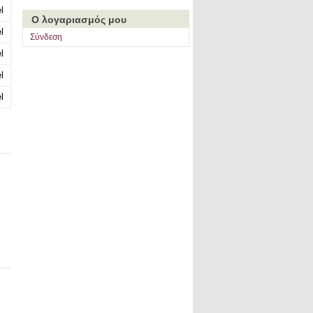
l
Ο λογαριασμός μου
l
Σύνδεση
l
l
l