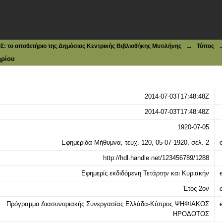
→
το αποθετήριο της Δημόσιας Κεντρικής Βιβλιοθήκης Μυτιλήνης
Τύπος
ηρίου
2014-07-03T17:48:48Z
2014-07-03T17:48:48Z
1920-07-05
Εφημερίδα Μήθυμνα, τεύχ. 120, 05-07-1920, σελ. 2
e
http://hdl.handle.net/123456789/1288
Εφημερίς εκδιδόμενη Τετάρτην και Κυριακήν
e
Έτος 2ον
e
Πρόγραμμα Διασυνοριακής Συνεργασίας Ελλάδα-Κύπρος ΨΗΦΙΑΚΟΣ
e
ΗΡΟΔΟΤΟΣ