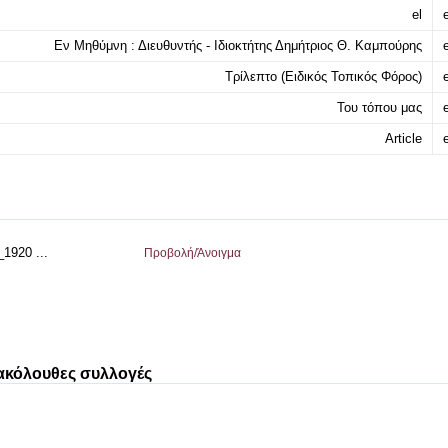
el
e
Εν Μηθύμνη : Διευθυντής - Ιδιοκτήτης Δημήτριος Θ. Καμπούρης
e
Τρίλεπτο (Ειδικός Τοπικός Φόρος)
e
Του τόπου μας
e
Article
e
1920 ...
Προβολή/
Άνοιγμα
 ακόλουθες συλλογές