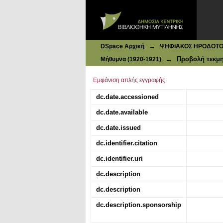
Ιδρυματικό Καταθετήριο DSpace
Του τόπου μας
→
DSpace Αρχική
ΨΗΦΙΑΚΟΣ ΗΡΟΔΟΤΟΣ: 
→
Προβολή τεκμ
Μήθυμνα (1920-1921)
Εμφάνιση απλής εγγραφής
dc.date.accessioned
dc.date.available
dc.date.issued
dc.identifier.citation
dc.identifier.uri
dc.description
dc.description
dc.description.sponsorship