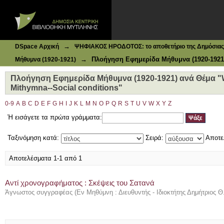
Ιδρυματικό Καταθετήριο DSpace
Πλοήγηση Εφημερίδα Μήθυμνα (1920-1921) ανά Θέμα "Wom
→
DSpace Αρχική
ΨΗΦΙΑΚΟΣ ΗΡΟΔΟΤΟΣ: το αποθετήριο της Δημόσιας 
→
Πλοήγηση Εφημερίδα Μήθυμνα (1920-1921
Μήθυμνα (1920-1921)
Πλοήγηση Εφημερίδα Μήθυμνα (1920-1921) ανά Θέμα "W
Mithymna--Social conditions"
0-9
A
B
C
D
E
F
G
H
I
J
K
L
M
N
O
P
Q
R
S
T
U
V
W
X
Y
Z
Ή εισάγετε τα πρώτα γράμματα:
Ταξινόμηση κατά:
Σειρά:
Αποτε
Αποτελέσματα 1-1 από 1
Αντί χρονογραφήματος : Σκέψεις του Σατανά
Άγνωστος συγγραφέας
(
Εν Μηθύμνη : Διευθυντής - Ιδιοκτήτης Δημήτριος 