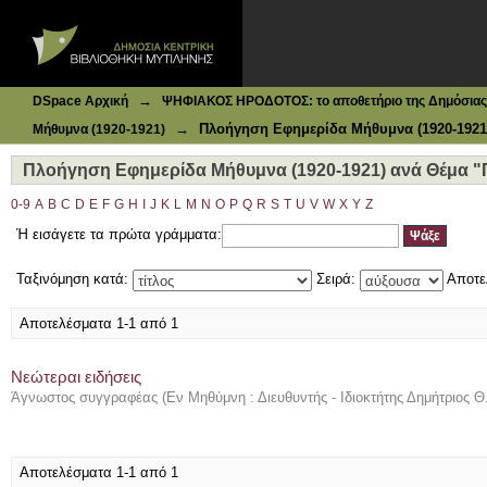
Ιδρυματικό Καταθετήριο DSpace
Πλοήγηση Εφημερίδα Μήθυμνα (1920-1921) ανά Θέμα "Γ
→
DSpace Αρχική
ΨΗΦΙΑΚΟΣ ΗΡΟΔΟΤΟΣ: το αποθετήριο της Δημόσιας 
→
Πλοήγηση Εφημερίδα Μήθυμνα (1920-1921
Μήθυμνα (1920-1921)
Πλοήγηση Εφημερίδα Μήθυμνα (1920-1921) ανά Θέμα "
0-9
A
B
C
D
E
F
G
H
I
J
K
L
M
N
O
P
Q
R
S
T
U
V
W
X
Y
Z
Ή εισάγετε τα πρώτα γράμματα:
Ταξινόμηση κατά:
Σειρά:
Αποτε
Αποτελέσματα 1-1 από 1
Νεώτεραι ειδήσεις
Άγνωστος συγγραφέας
(
Εν Μηθύμνη : Διευθυντής - Ιδιοκτήτης Δημήτριος 
Αποτελέσματα 1-1 από 1