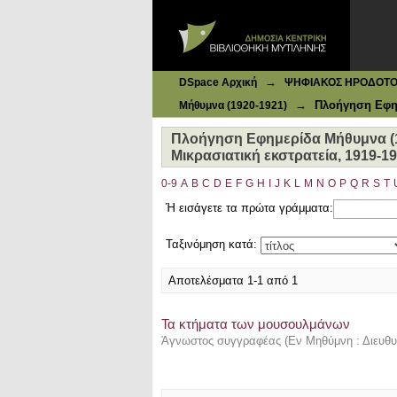
Ιδρυματικό Καταθετήριο DSpace
Πλοήγηση Εφημερίδα Μήθυμνα (192
→
DSpace Αρχική
ΨΗΦΙΑΚΟΣ ΗΡΟΔΟΤΟΣ: 
→
Πλοήγηση Εφημ
Μήθυμνα (1920-1921)
Πλοήγηση Εφημερίδα Μήθυμνα (19
Μικρασιατική εκστρατεία, 1919-1
0-9
A
B
C
D
E
F
G
H
I
J
K
L
M
N
O
P
Q
R
S
T
Ή εισάγετε τα πρώτα γράμματα:
Ταξινόμηση κατά:
Αποτελέσματα 1-1 από 1
Τα κτήματα των μουσουλμάνων
Άγνωστος συγγραφέας
(
Εν Μηθύμνη : Διευθυ