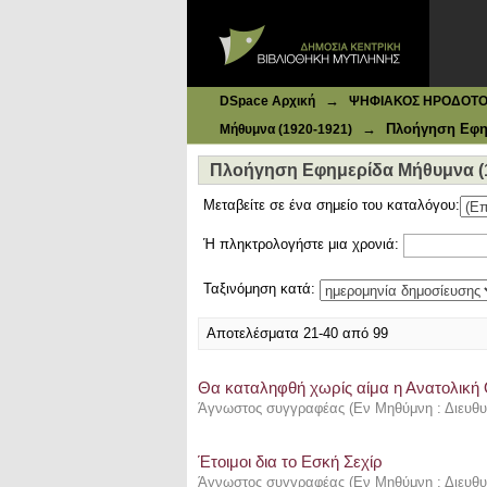
Ιδρυματικό Καταθετήριο DSpace
Πλοήγηση Εφημερίδα Μήθυμνα (19
→
DSpace Αρχική
ΨΗΦΙΑΚΟΣ ΗΡΟΔΟΤΟΣ: 
→
Πλοήγηση Εφημ
Μήθυμνα (1920-1921)
Πλοήγηση Εφημερίδα Μήθυμνα (1
Μεταβείτε σε ένα σημείο του καταλόγου:
Ή πληκτρολογήστε μια χρονιά:
Ταξινόμηση κατά:
Αποτελέσματα 21-40 από 99
Θα καταληφθή χωρίς αίμα η Ανατολική
Άγνωστος συγγραφέας
(
Εν Μηθύμνη : Διευθυ
Έτοιμοι δια το Εσκή Σεχίρ
Άγνωστος συγγραφέας
(
Εν Μηθύμνη : Διευθυ