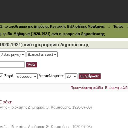
20-1921) ανά ημερομηνία δημοσίευσης
→
το αποθετήριο της Δημόσιας Κεντρικής Βιβλιοθήκης Μυτιλήνης
Τύπος
ερίδα Μήθυμνα (1920-1921) ανά ημερομηνία δημοσίευσης
920-1921) ανά ημερομηνία δημοσίευσης
Σειρά:
Αποτελέσματα:
Προηγούμενη σελίδα
Επόμενη σελίδ
 Θράκη
ντής - Ιδιοκτήτης Δημήτριος Θ. Καμπούρης
,
1920-07-05
)
ντής - Ιδιοκτήτης Δημήτριος Θ. Καμπούρης
,
1920-07-05
)