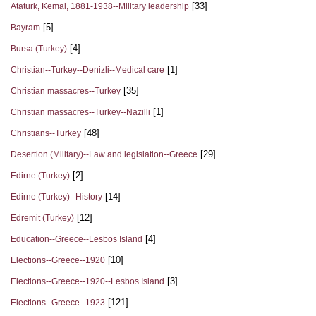
[33]
Ataturk, Kemal, 1881-1938--Military leadership
[5]
Bayram
[4]
Bursa (Turkey)
[1]
Christian--Turkey--Denizli--Medical care
[35]
Christian massacres--Turkey
[1]
Christian massacres--Turkey--Nazilli
[48]
Christians--Turkey
[29]
Desertion (Military)--Law and legislation--Greece
[2]
Edirne (Turkey)
[14]
Edirne (Turkey)--History
[12]
Edremit (Turkey)
[4]
Education--Greece--Lesbos Island
[10]
Elections--Greece--1920
[3]
Elections--Greece--1920--Lesbos Island
[121]
Elections--Greece--1923