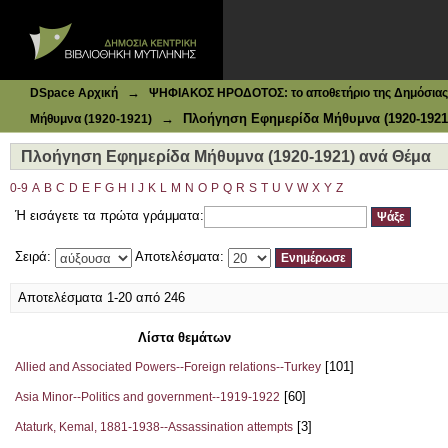
Ιδρυματικό Καταθετήριο DSpace
Πλοήγηση Εφημερίδα Μήθυμνα (1920-1921) ανά Θέμα
→
DSpace Αρχική
ΨΗΦΙΑΚΟΣ ΗΡΟΔΟΤΟΣ: το αποθετήριο της Δημόσιας 
→
Πλοήγηση Εφημερίδα Μήθυμνα (1920-1921
Μήθυμνα (1920-1921)
Πλοήγηση Εφημερίδα Μήθυμνα (1920-1921) ανά Θέμα
0-9
A
B
C
D
E
F
G
H
I
J
K
L
M
N
O
P
Q
R
S
T
U
V
W
X
Y
Z
Ή εισάγετε τα πρώτα γράμματα:
Σειρά:
Αποτελέσματα:
Αποτελέσματα 1-20 από 246
Λίστα θεμάτων
[101]
Allied and Associated Powers--Foreign relations--Turkey
[60]
Asia Minor--Politics and government--1919-1922
[3]
Ataturk, Kemal, 1881-1938--Assassination attempts