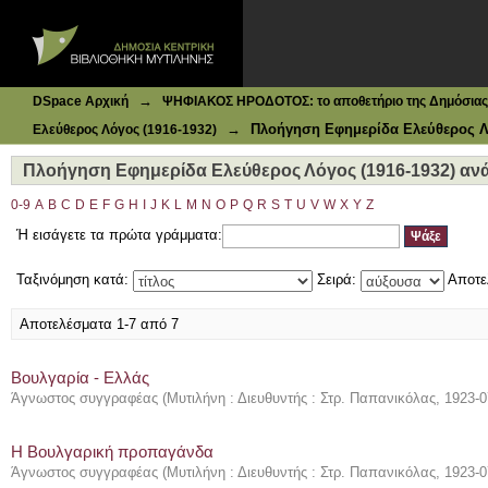
Ιδρυματικό Καταθετήριο DSpace
Πλοήγηση Εφημερίδα Ελεύθερος Λόγος (1916-1932) ανά Θ
→
DSpace Αρχική
ΨΗΦΙΑΚΟΣ ΗΡΟΔΟΤΟΣ: το αποθετήριο της Δημόσιας 
→
Πλοήγηση Εφημερίδα Ελεύθερος Λό
Ελεύθερος Λόγος (1916-1932)
Πλοήγηση Εφημερίδα Ελεύθερος Λόγος (1916-1932) ανά 
0-9
A
B
C
D
E
F
G
H
I
J
K
L
M
N
O
P
Q
R
S
T
U
V
W
X
Y
Z
Ή εισάγετε τα πρώτα γράμματα:
Ταξινόμηση κατά:
Σειρά:
Αποτε
Αποτελέσματα 1-7 από 7
Βουλγαρία - Ελλάς
Άγνωστος συγγραφέας
(
Μυτιλήνη : Διευθυντής : Στρ. Παπανικόλας
,
1923-0
Η Βουλγαρική προπαγάνδα
Άγνωστος συγγραφέας
(
Μυτιλήνη : Διευθυντής : Στρ. Παπανικόλας
,
1923-0