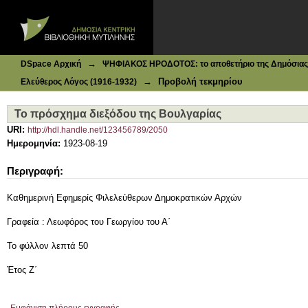
Ιδρυματικό Καταθετήριο DSpace
Το πρόσχημα διεξόδου της Βουλγαρίας
→
DSpace Αρχική
ΨΗΦΙΑΚΟΣ ΗΡΟΔΟΤΟΣ: το αποθετήριο της Δημόσιας 
→
Προβολή τεκμηρίου
Ελεύθερος Λόγος (1916-1932)
Το πρόσχημα διεξόδου της Βουλγαρίας
URI:
http://hdl.handle.net/123456789/2050
Ημερομηνία:
1923-08-19
Περιγραφή:
Καθημερινή Εφημερίς Φιλελεύθερων Δημοκρατικών Αρχών
Γραφεία : Λεωφόρος του Γεωργίου του Α΄
Το φύλλον λεπτά 50
Έτος Ζ΄