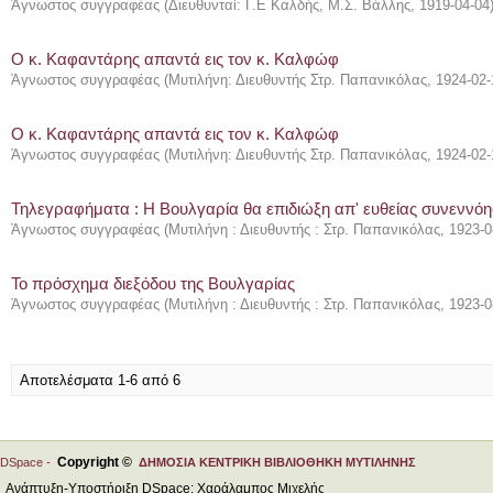
Άγνωστος συγγραφέας
(
Διευθυνταί: Γ.Ε Καλδής, Μ.Σ. Βάλλης
,
1919-04-04
Ο κ. Καφαντάρης απαντά εις τον κ. Καλφώφ
Άγνωστος συγγραφέας
(
Μυτιλήνη: Διευθυντής Στρ. Παπανικόλας
,
1924-02-
Ο κ. Καφαντάρης απαντά εις τον κ. Καλφώφ
Άγνωστος συγγραφέας
(
Μυτιλήνη: Διευθυντής Στρ. Παπανικόλας
,
1924-02-
Τηλεγραφήματα : Η Βουλγαρία θα επιδιώξη απ' ευθείας συνεννόη
Άγνωστος συγγραφέας
(
Μυτιλήνη : Διευθυντής : Στρ. Παπανικόλας
,
1923-0
Το πρόσχημα διεξόδου της Βουλγαρίας
Άγνωστος συγγραφέας
(
Μυτιλήνη : Διευθυντής : Στρ. Παπανικόλας
,
1923-0
Αποτελέσματα 1-6 από 6
Copyright ©
DSpace -
ΔΗΜΟΣΙΑ ΚΕΝΤΡΙΚΗ ΒΙΒΛΙΟΘΗΚΗ ΜΥΤΙΛΗΝΗΣ
Ανάπτυξη-Υποστήριξη DSpace: Χαράλαμπος Μιχελής