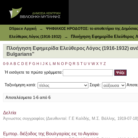
Ιδρυματικό Καταθετήριο DSpace
Πλοήγηση Εφημερίδα Ελεύθερος Λόγος (1916-1932) ανά 
→
DSpace Αρχική
ΨΗΦΙΑΚΟΣ ΗΡΟΔΟΤΟΣ: το αποθετήριο της Δημόσιας 
→
Πλοήγηση Εφημερίδα Ελεύθερος Λό
Ελεύθερος Λόγος (1916-1932)
Πλοήγηση Εφημερίδα Ελεύθερος Λόγος (1916-1932) ανά
Bulgarians"
0-9
A
B
C
D
E
F
G
H
I
J
K
L
M
N
O
P
Q
R
S
T
U
V
W
X
Y
Z
Ή εισάγετε τα πρώτα γράμματα:
Ταξινόμηση κατά:
Σειρά:
Αποτε
Αποτελέσματα 1-6 από 6
Δελτία
Άγνωστος συγγραφέας
(
Διευθυνταί: Γ.Ε Καλδής, Μ.Σ. Βάλλης
,
1919-07-18
Εμπορ. διέξοδος της Βουλγαρίας εις το Αιγαίου