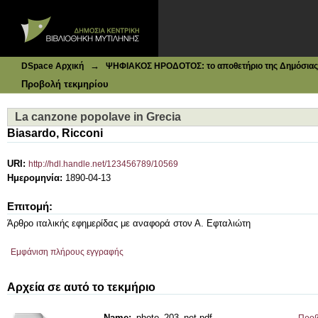
Ιδρυματικό Καταθετήριο DSpace
La canzone popolave in Grecia
→
DSpace Αρχική
ΨΗΦΙΑΚΟΣ ΗΡΟΔΟΤΟΣ: το αποθετήριο της Δημόσιας 
Προβολή τεκμηρίου
La canzone popolave in Grecia
Biasardo, Ricconi
URI:
http://hdl.handle.net/123456789/10569
Ημερομηνία:
1890-04-13
Επιτομή:
Άρθρο ιταλικής εφημερίδας με αναφορά στον Α. Εφταλιώτη
Εμφάνιση πλήρους εγγραφής
Αρχεία σε αυτό το τεκμήριο
Name:
photo_203_net.pdf