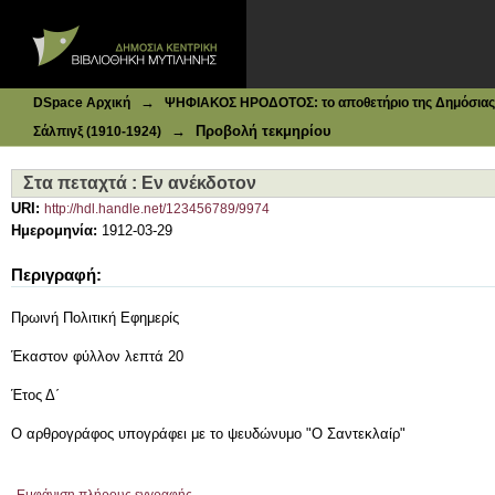
Ιδρυματικό Καταθετήριο DSpace
Στα πεταχτά : Εν ανέκδοτον
→
DSpace Αρχική
ΨΗΦΙΑΚΟΣ ΗΡΟΔΟΤΟΣ: το αποθετήριο της Δημόσιας 
→
Προβολή τεκμηρίου
Σάλπιγξ (1910-1924)
Στα πεταχτά : Εν ανέκδοτον
URI:
http://hdl.handle.net/123456789/9974
Ημερομηνία:
1912-03-29
Περιγραφή:
Πρωινή Πολιτική Εφημερίς
Έκαστον φύλλον λεπτά 20
Έτος Δ΄
Ο αρθρογράφος υπογράφει με το ψευδώνυμο "Ο Σαντεκλαίρ"