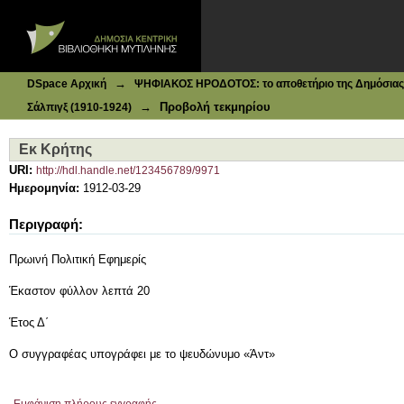
Ιδρυματικό Καταθετήριο DSpace
Εκ Κρήτης
→
DSpace Αρχική
ΨΗΦΙΑΚΟΣ ΗΡΟΔΟΤΟΣ: το αποθετήριο της Δημόσιας 
→
Προβολή τεκμηρίου
Σάλπιγξ (1910-1924)
Εκ Κρήτης
URI:
http://hdl.handle.net/123456789/9971
Ημερομηνία:
1912-03-29
Περιγραφή:
Πρωινή Πολιτική Εφημερίς
Έκαστον φύλλον λεπτά 20
Έτος Δ΄
Ο συγγραφέας υπογράφει με το ψευδώνυμο «Άντ»