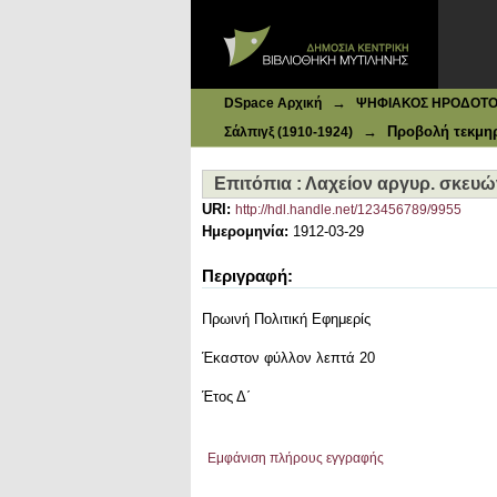
Ιδρυματικό Καταθετήριο DSpace
Επιτόπια : Λαχείον αργυρ. σκευών
→
DSpace Αρχική
ΨΗΦΙΑΚΟΣ ΗΡΟΔΟΤΟΣ: 
→
Προβολή τεκμη
Σάλπιγξ (1910-1924)
Επιτόπια : Λαχείον αργυρ. σκευ
URI:
http://hdl.handle.net/123456789/9955
Ημερομηνία:
1912-03-29
Περιγραφή:
Πρωινή Πολιτική Εφημερίς
Έκαστον φύλλον λεπτά 20
Έτος Δ΄
Εμφάνιση πλήρους εγγραφής