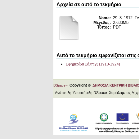
Αρχεία σε αυτό το τεκμήριο
Name:
29_3_1912_Tel
Μέγεθος:
2.633Mb
Τύπος:
PDF
Αυτό το τεκμήριο εμφανίζεται στις
Εφημερίδα Σάλπιγξ (1910-1924)
Copyright ©
DSpace -
ΔΗΜΟΣΙΑ ΚΕΝΤΡΙΚΗ ΒΙΒΛΙ
Ανάπτυξη-Υποστήριξη DSpace: Χαράλαμπος Μιχ