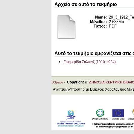
Αρχεία σε αυτό το τεκμήριο
Name:
29_3_1912_Tel
Μέγεθος:
2.633Mb
Τύπος:
PDF
Αυτό το τεκμήριο εμφανίζεται στις
Εφημερίδα Σάλπιγξ (1910-1924)
Copyright ©
DSpace -
ΔΗΜΟΣΙΑ ΚΕΝΤΡΙΚΗ ΒΙΒΛΙ
Ανάπτυξη-Υποστήριξη DSpace: Χαράλαμπος Μιχ