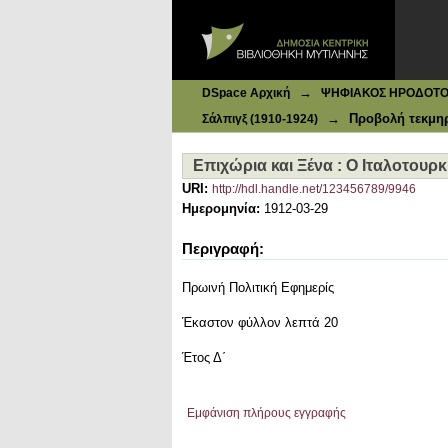
Ιδρυματικό Καταθετήριο DSpace
Επιχώρια και Ξένα : Ο Ιταλοτουρκ
→
DSpace Αρχική
ΨΗΦΙΑΚΟΣ ΗΡΟΔΟΤΟΣ: 
→
Προβολή τεκμη
Σάλπιγξ (1910-1924)
Επιχώρια και Ξένα : Ο Ιταλοτουρ
URI:
http://hdl.handle.net/123456789/9946
Ημερομηνία:
1912-03-29
Περιγραφή:
Πρωινή Πολιτική Εφημερίς
Έκαστον φύλλον λεπτά 20
Έτος Δ΄
Εμφάνιση πλήρους εγγραφής