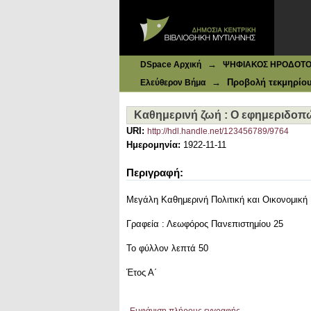
Ιδρυματικό Καταθετήριο DSpace
Καθημερινή ζωή : Ο εφημεριδοπώ
→
DSpace Αρχική
ΨΗΦΙΑΚΟΣ ΗΡΟΔΟΤΟΣ: 
→
Προβολή τεκμηρίο
Ελεύθερον Βήμα
Καθημερινή ζωή : Ο εφημεριδοπ
URI:
http://hdl.handle.net/123456789/9764
Ημερομηνία:
1922-11-11
Περιγραφή:
Μεγάλη Καθημερινή Πολιτική και Οικονομική
Γραφεία : Λεωφόρος Πανεπιστημίου 25
Το φύλλον λεπτά 50
Έτος Α΄