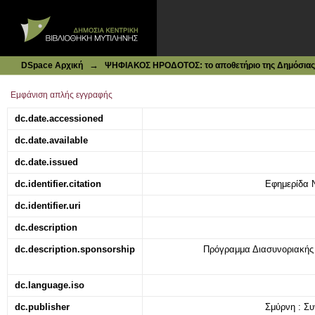
Ιδρυματικό Καταθετήριο DSpace
Επιπλοποιείον και επιπλοπωλείον Αντ. Γ. Παπαδάκη
→
DSpace Αρχική
ΨΗΦΙΑΚΟΣ ΗΡΟΔΟΤΟΣ: το αποθετήριο της Δημόσιας 
Εμφάνιση απλής εγγραφής
dc.date.accessioned
dc.date.available
dc.date.issued
dc.identifier.citation
Εφημερίδα Ν
dc.identifier.uri
dc.description
dc.description.sponsorship
Πρόγραμμα Διασυνοριακή
dc.language.iso
dc.publisher
Σμύρνη : Συ