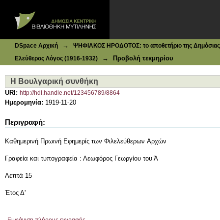
Ιδρυματικό Καταθετήριο DSpace
Η Βουλγαρική συνθήκη
→
DSpace Αρχική
ΨΗΦΙΑΚΟΣ ΗΡΟΔΟΤΟΣ: το αποθετήριο της Δημόσιας 
→
Προβολή τεκμηρίου
Ελεύθερος Λόγος (1916-1932)
Η Βουλγαρική συνθήκη
URI:
http://hdl.handle.net/123456789/8864
Ημερομηνία:
1919-11-20
Περιγραφή:
Καθημερινή Πρωινή Εφημερίς των Φιλελεύθερων Aρχών
Γραφεία και τυπογραφεία : Λεωφόρος Γεωργίου του Ά
Λεπτά 15
Έτος Δ'