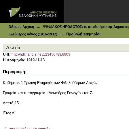
Ιδρυματικό Καταθετήριο DSpace
Δελτία
→
DSpace Αρχική
ΨΗΦΙΑΚΟΣ ΗΡΟΔΟΤΟΣ: το αποθετήριο της Δημόσιας 
→
Προβολή τεκμηρίου
Ελεύθερος Λόγος (1916-1932)
Δελτία
URI:
http://hdl.handle.net/123456789/8803
Ημερομηνία:
1919-11-13
Περιγραφή:
Καθημερινή Πρωινή Εφημερίς των Φιλελεύθερων Aρχών
Γραφεία και τυπογραφεία : Λεωφόρος Γεωργίου του Ά
Λεπτά 15
Έτος Δ'