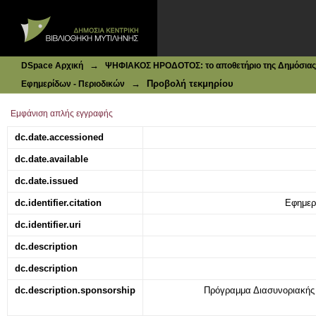
Ιδρυματικό Καταθετήριο DSpace
Το Ζάππειον εσώθη!
→
DSpace Αρχική
ΨΗΦΙΑΚΟΣ ΗΡΟΔΟΤΟΣ: το αποθετήριο της Δημόσιας 
→
Προβολή τεκμηρίου
Εφημερίδων - Περιοδικών
Εμφάνιση απλής εγγραφής
dc.date.accessioned
dc.date.available
dc.date.issued
dc.identifier.citation
Εφημερί
dc.identifier.uri
dc.description
dc.description
dc.description.sponsorship
Πρόγραμμα Διασυνοριακή