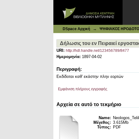
Ιδρυματικό Καταθετήριο DSpace
Δήλωσις του εν Πειραιεί εργοστασ
→
DSpace Αρχική
ΨΗΦΙΑΚΟΣ ΗΡΟΔΟΤΟΣ: 
Δήλωσις του εν Πειραιεί εργοστα
URI:
http://hdl.handle.net/123456789/8477
Ημερομηνία:
1897-04-02
Περιγραφή:
Εκδίδοται καθ' εκάστην πλην εορτών
Εμφάνιση πλήρους εγγραφής
Αρχεία σε αυτό το τεκμήριο
Name:
Neologos_Telik
Μέγεθος:
3.615Mb
Τύπος:
PDF