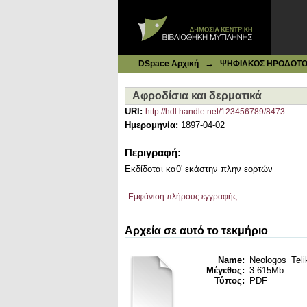
Ιδρυματικό Καταθετήριο DSpace
Αφροδίσια και δερματικά
→
DSpace Αρχική
ΨΗΦΙΑΚΟΣ ΗΡΟΔΟΤΟΣ: 
Αφροδίσια και δερματικά
URI:
http://hdl.handle.net/123456789/8473
Ημερομηνία:
1897-04-02
Περιγραφή:
Εκδίδοται καθ' εκάστην πλην εορτών
Εμφάνιση πλήρους εγγραφής
Αρχεία σε αυτό το τεκμήριο
Name:
Neologos_Telik
Μέγεθος:
3.615Mb
Τύπος:
PDF