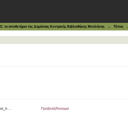
→
το αποθετήριο της Δημόσιας Κεντρικής Βιβλιοθήκης Μυτιλήνης
Τύπος
o_n ...
Προβολή/
Άνοιγμα