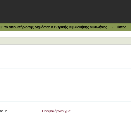
→
το αποθετήριο της Δημόσιας Κεντρικής Βιβλιοθήκης Μυτιλήνης
Τύπος
o_n ...
Προβολή/
Άνοιγμα