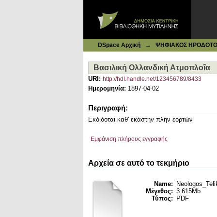
Ιδρυματικό Καταθετήριο DSpace
Βασιλική Ολλανδική Ατμοπλοΐα
→
DSpace Αρχική
ΨΗΦΙΑΚΟΣ ΗΡΟΔΟΤΟΣ: 
Βασιλική Ολλανδική Ατμοπλοΐα
URI:
http://hdl.handle.net/123456789/8433
Ημερομηνία:
1897-04-02
Περιγραφή:
Εκδίδοται καθ' εκάστην πλην εορτών
Εμφάνιση πλήρους εγγραφής
Αρχεία σε αυτό το τεκμήριο
Name:
Neologos_Telik
Μέγεθος:
3.615Mb
Τύπος:
PDF