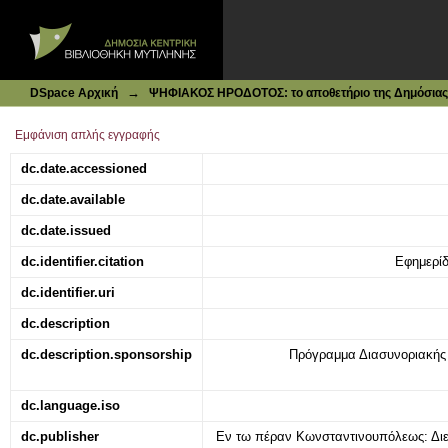
Ιδρυματικό Καταθετήριο DSpace
Εταιρία των Ναυτικών Διαπορθμεύσεων: (Messaqeries Ma
→
DSpace Αρχική
ΨΗΦΙΑΚΟΣ ΗΡΟΔΟΤΟΣ: το αποθετήριο της Δημόσιας 
Εμφάνιση απλής εγγραφής
dc.date.accessioned
dc.date.available
dc.date.issued
dc.identifier.citation
Εφημερίδ
dc.identifier.uri
dc.description
dc.description.sponsorship
Πρόγραμμα Διασυνοριακή
dc.language.iso
dc.publisher
Εν τω πέραν Κωνσταντινουπόλεως: Διευ