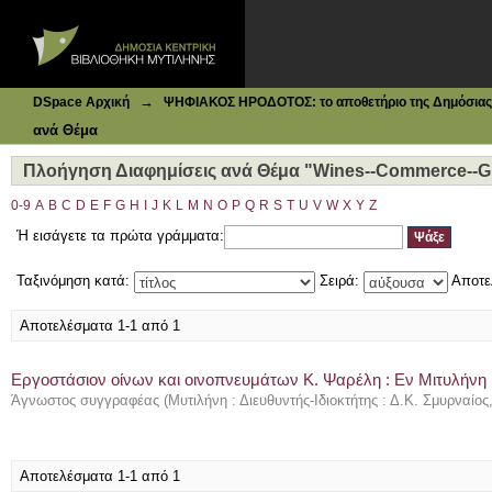
Ιδρυματικό Καταθετήριο DSpace
Πλοήγηση Διαφημίσεις ανά Θέμα "Wines--Commerce--Gre
→
DSpace Αρχική
ΨΗΦΙΑΚΟΣ ΗΡΟΔΟΤΟΣ: το αποθετήριο της Δημόσιας 
ανά Θέμα
Πλοήγηση Διαφημίσεις ανά Θέμα "Wines--Commerce--Gr
0-9
A
B
C
D
E
F
G
H
I
J
K
L
M
N
O
P
Q
R
S
T
U
V
W
X
Y
Z
Ή εισάγετε τα πρώτα γράμματα:
Ταξινόμηση κατά:
Σειρά:
Αποτε
Αποτελέσματα 1-1 από 1
Εργοστάσιον οίνων και οινοπνευμάτων Κ. Ψαρέλη : Εν Μιτυλήνη
Άγνωστος συγγραφέας
(
Μυτιλήνη : Διευθυντής-Ιδιοκτήτης : Δ.Κ. Σμυρναίος
Αποτελέσματα 1-1 από 1