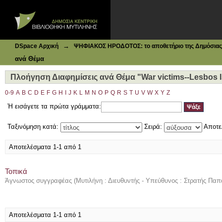
Ιδρυματικό Καταθετήριο DSpace
Πλοήγηση Διαφημίσεις ανά Θέμα "War victims--Lesbos Is
→
DSpace Αρχική
ΨΗΦΙΑΚΟΣ ΗΡΟΔΟΤΟΣ: το αποθετήριο της Δημόσιας 
ανά Θέμα
Πλοήγηση Διαφημίσεις ανά Θέμα "War victims--Lesbos I
0-9
A
B
C
D
E
F
G
H
I
J
K
L
M
N
O
P
Q
R
S
T
U
V
W
X
Y
Z
Ή εισάγετε τα πρώτα γράμματα:
Ταξινόμηση κατά:
Σειρά:
Αποτε
Αποτελέσματα 1-1 από 1
Τοπικά
Άγνωστος συγγραφέας
(
Μυτιλήνη : Διευθυντής - Υπεύθυνος : Στρατής Πα
Αποτελέσματα 1-1 από 1