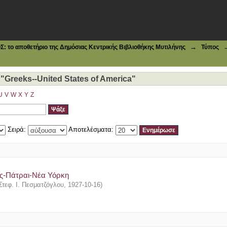
reeks--United States of America"
→
το αποθετήριο της Δημόσιας Κεντρικής Βιβλιοθήκης Μυτιλήνης
Τύπος
Greeks--United States of America"
U
V
W
X
Y
Z
Σειρά:
Αποτελέσματα:
άς-Πάτραι-Νέα Υόρκη
Στεφ. Ι. Πεσματζόγλου
,
1927-10-16
)