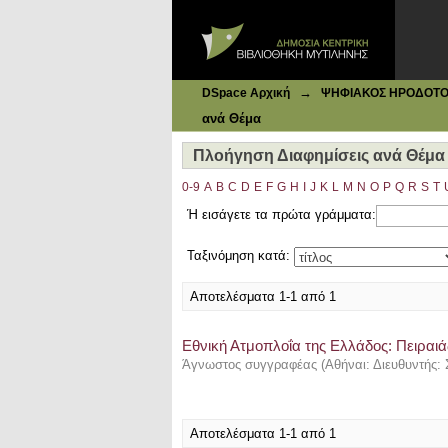
Ιδρυματικό Καταθετήριο DSpace
Πλοήγηση Διαφημίσεις ανά Θέμα "G
→
DSpace Αρχική
ΨΗΦΙΑΚΟΣ ΗΡΟΔΟΤΟΣ: 
ανά Θέμα
Πλοήγηση Διαφημίσεις ανά Θέμα "
0-9
A
B
C
D
E
F
G
H
I
J
K
L
M
N
O
P
Q
R
S
T
Ή εισάγετε τα πρώτα γράμματα:
Ταξινόμηση κατά:
Αποτελέσματα 1-1 από 1
Εθνική Ατμοπλοΐα της Ελλάδος: Πειραι
Άγνωστος συγγραφέας
(
Αθήναι: Διευθυντής: 
Αποτελέσματα 1-1 από 1